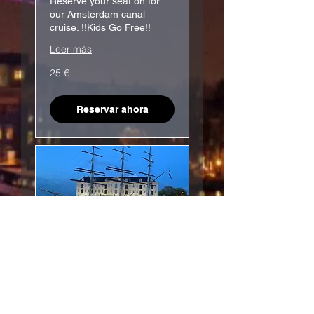
Reserve your seat on for
our Amsterdam canal
cruise. !!Kids Go Free!!
Leer más
25
25 €
euros
Reservar ahora
Amsterdam Canals
60 min Private
Cruise