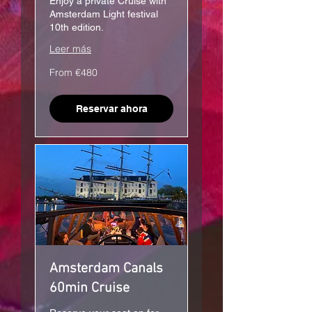
Enjoy a private Cruise with
Amsterdam Light festival
10th edition.
Leer más
From
From €480
€480
Reservar ahora
Amsterdam Canals
60min Cruise