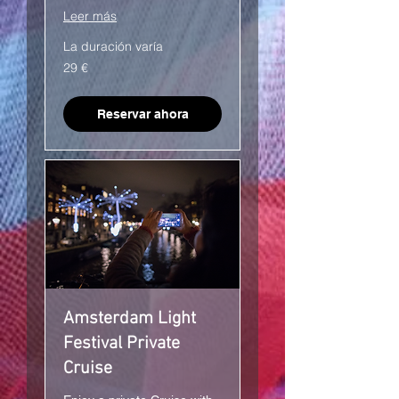
Leer más
La duración varía
29
29 €
euros
Reservar ahora
Amsterdam Light
Festival Private
Cruise