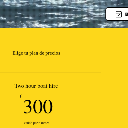
B
Elige tu plan de precios
Two hour boat hire
300€
300
€
Válido por 6 meses