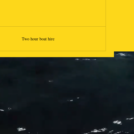
Comprar ahora
Two hour boat hire