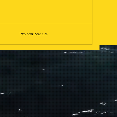
Купить
Two hour boat hire