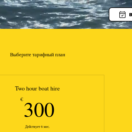
B
Выберите тарифный план
Two hour boat hire
300€
300
€
Действует 6 мес.